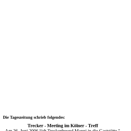
Z3Sandstrahlen
Die Tageszeitung schrieb folgendes:
Trecker - Meeting
im Kölner - Treff
Am 26. Juni 2006 lädt Treckerfreund Manni in die Gaststätte "