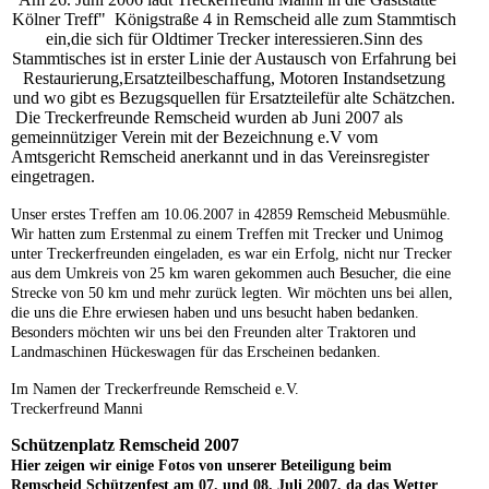
Kölner Treff" Königstraße 4 in Remscheid alle zum Stammtisch
ein,die sich für Oldtimer Trecker interessieren.Sinn des
Stammtisches ist in erster Linie der Austausch von Erfahrung bei
Restaurierung,Ersatzteilbeschaffung, Motoren Instandsetzung
und wo gibt es Bezugsquellen für Ersatzteilefür alte Schätzchen.
Die Treckerfreunde Remscheid wurden ab Juni 2007 als
gemeinnütziger Verein mit der Bezeichnung e.V vom
Amtsgericht Remscheid anerkannt und in das Vereinsregister
eingetragen.
Unser erstes Treffen am 10.06.2007 in 42859 Remscheid Mebusmühle.
Wir hatten zum Erstenmal zu einem Treffen mit Trecker und Unimog
unter Treckerfreunden eingeladen, es war ein Erfolg, nicht nur Trecker
aus dem Umkreis von 25 km waren gekommen auch Besucher, die eine
Strecke von 50 km und mehr zurück legten. Wir möchten uns bei allen,
die uns die Ehre erwiesen haben und uns besucht haben bedanken.
Besonders möchten wir uns bei den Freunden alter Traktoren und
Landmaschinen Hückeswagen für das Erscheinen bedanken.
Im Namen der Treckerfreunde Remscheid e.V.
Treckerfreund Manni
Schützenplatz Remscheid 2007
Hier zeigen wir einige Fotos von unserer Beteiligung beim
Remscheid Schützenfest am 07. und 08. Juli 2007, da das Wetter