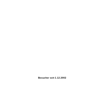
Schützenfest R 12 von Manni
Besucher seit 1.12.2002