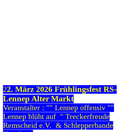
9
b 1
b 2
b 3
b 5
b 4
b 6
2. März 2026 Frühlingsfest RS-
2
Lennep Alter Markt
Veranstalter : "" Lennep offensiv ""
Lennep blüht auf " Treckerfreude
Remscheid e.V. & Schlepperbande