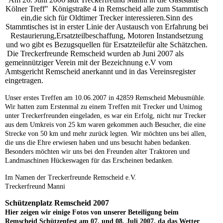
Kölner Treff" Königstraße 4 in Remscheid alle zum Stammtisch
ein,die sich für Oldtimer Trecker interessieren.Sinn des
Stammtisches ist in erster Linie der Austausch von Erfahrung bei
Restaurierung,Ersatzteilbeschaffung, Motoren Instandsetzung
und wo gibt es Bezugsquellen für Ersatzteilefür alte Schätzchen.
Die Treckerfreunde Remscheid wurden ab Juni 2007 als
gemeinnütziger Verein mit der Bezeichnung e.V vom
Amtsgericht Remscheid anerkannt und in das Vereinsregister
eingetragen.
Unser erstes Treffen am 10.06.2007 in 42859 Remscheid Mebusmühle.
Wir hatten zum Erstenmal zu einem Treffen mit Trecker und Unimog
unter Treckerfreunden eingeladen, es war ein Erfolg, nicht nur Trecker
aus dem Umkreis von 25 km waren gekommen auch Besucher, die eine
Strecke von 50 km und mehr zurück legten. Wir möchten uns bei allen,
die uns die Ehre erwiesen haben und uns besucht haben bedanken.
Besonders möchten wir uns bei den Freunden alter Traktoren und
Landmaschinen Hückeswagen für das Erscheinen bedanken.
Im Namen der Treckerfreunde Remscheid e.V.
Treckerfreund Manni
Schützenplatz Remscheid 2007
Hier zeigen wir einige Fotos von unserer Beteiligung beim
Remscheid Schützenfest am 07. und 08. Juli 2007, da das Wetter