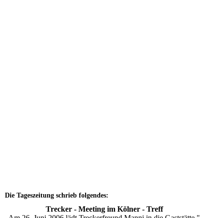
Z3Sandstrahlen
Die Tageszeitung schrieb folgendes:
Trecker - Meeting
im Kölner - Treff
Am 26. Juni 2006 lädt Treckerfreund Manni in die Gaststätte "