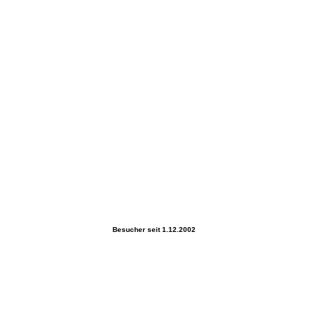
Schützenfest R 12 von Manni
Besucher seit 1.12.2002